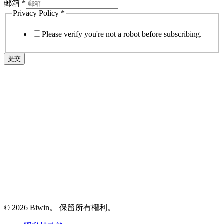
郵箱
*
Privacy Policy
*
Please verify you're not a robot before subscribing.
提交
© 2026 Biwin。 保留所有權利。