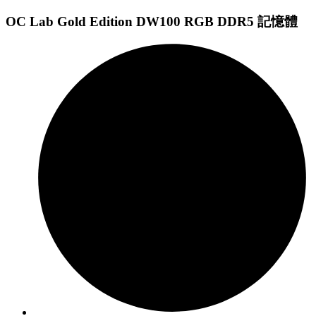
OC Lab Gold Edition DW100 RGB DDR5 記憶體