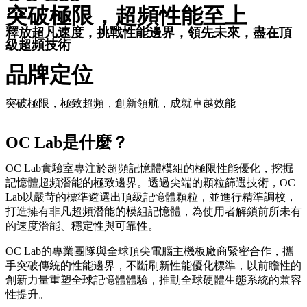
突破極限，超頻性能至上
釋放超凡速度，挑戰性能邊界，領先未來，盡在頂
級超頻技術
品牌定位
突破極限，極致超頻，創新領航，成就卓越效能
OC Lab是什麼？
OC Lab實驗室專注於超頻記憶體模組的極限性能優化，挖掘
記憶體超頻潛能的極致邊界。透過尖端的顆粒篩選技術，OC
Lab以嚴苛的標準遴選出頂級記憶體顆粒，並進行精準調校，
打造擁有非凡超頻潛能的模組記憶體，為使用者解鎖前所未有
的速度潛能、穩定性與可靠性。
OC Lab的專業團隊與全球頂尖電腦主機板廠商緊密合作，攜
手突破傳統的性能邊界，不斷刷新性能優化標準，以前瞻性的
創新力量重塑全球記憶體體驗，推動全球硬體生態系統的兼容
性提升。