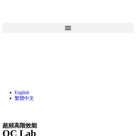
English
繁體中文
超頻高階效能
OC Lab