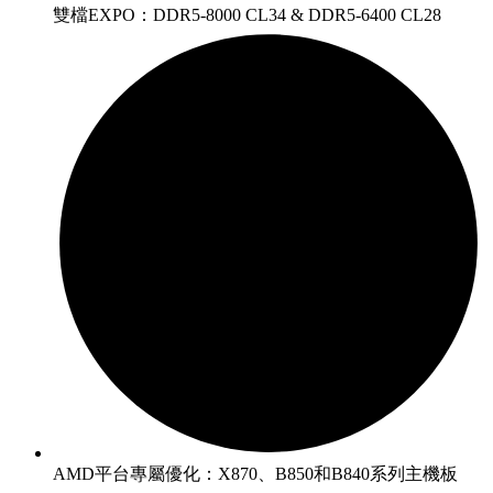
雙檔EXPO：DDR5-8000 CL34 & DDR5-6400 CL28
AMD平台專屬優化：X870、B850和B840系列主機板