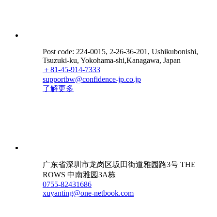
Post code: 224-0015, 2-26-36-201, Ushikubonishi,
Tsuzuki-ku, Yokohama-shi,Kanagawa, Japan
＋81-45-914-7333
supportbw@confidence-jp.co.jp
了解更多
广东省深圳市龙岗区坂田街道雅园路3号 THE
ROWS 中南雅园3A栋
0755-82431686
xuyanting@one-netbook.com