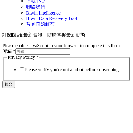
下載中心
聯絡我們
Biwin Intelligence
Biwin Data Recovery Tool
常見問題解答
訂閱Biwin最新資訊，隨時掌握最新動態
Please enable JavaScript in your browser to complete this form.
郵箱
*
Privacy Policy
*
Please verify you're not a robot before subscribing.
提交