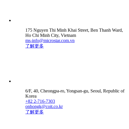
175 Nguyen Thi Minh Khai Street, Ben Thanh Ward,
Ho Chi Minh City, Vietnam
ms-info@microstar.com.vn
了解更多
6/F, 40, Cheongpa-ro, Yongsan-gu, Seoul, Republic of
Korea
+82 2-716-7303
onhongk@coit.co.kr
了解更多