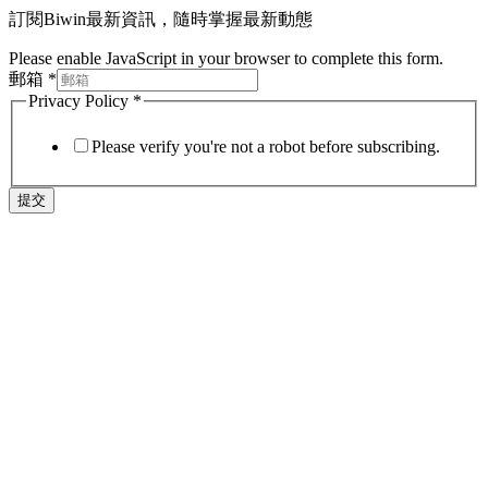
訂閱Biwin最新資訊，隨時掌握最新動態
Please enable JavaScript in your browser to complete this form.
郵箱
*
Privacy Policy
*
Please verify you're not a robot before subscribing.
提交