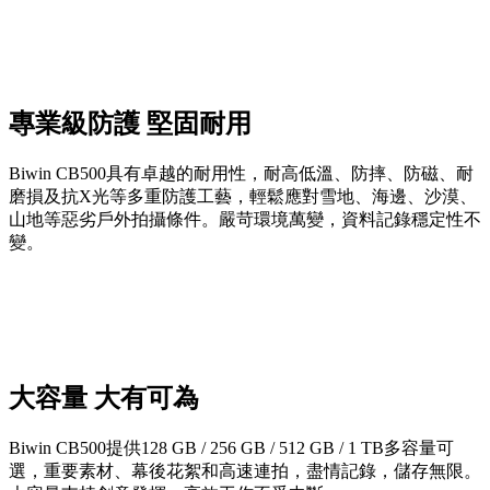
專業級防護 堅固耐用
Biwin CB500具有卓越的耐用性，耐高低溫、防摔、防磁、耐
磨損及抗X光等多重防護工藝，輕鬆應對雪地、海邊、沙漠、
山地等惡劣戶外拍攝條件。嚴苛環境萬變，資料記錄穩定性不
變。
大容量 大有可為
Biwin CB500提供128 GB / 256 GB / 512 GB / 1 TB多容量可
選，重要素材、幕後花絮和高速連拍，盡情記錄，儲存無限。