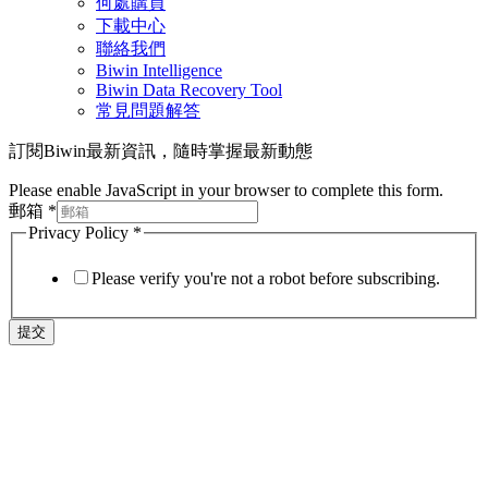
何處購買
下載中心
聯絡我們
Biwin Intelligence
Biwin Data Recovery Tool
常見問題解答
訂閱Biwin最新資訊，隨時掌握最新動態
Please enable JavaScript in your browser to complete this form.
郵箱
*
Privacy Policy
*
Please verify you're not a robot before subscribing.
提交