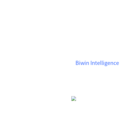
Biwin Intellig
Biwin Intelligence
用戶，透過該軟體，用戶可輕
便捷安全的儲存管理體驗。
下載：
Biwin Intelligence
原軟體，專為從各類儲存裝置中
多種儲存媒介，包括記憶卡、可