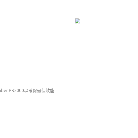
 15/16/17 Pro & Pro Max直
讀取，讓您的創作過程更流暢，提升工
mber PR2000以確保最佳效能。
大容量 盡享海量