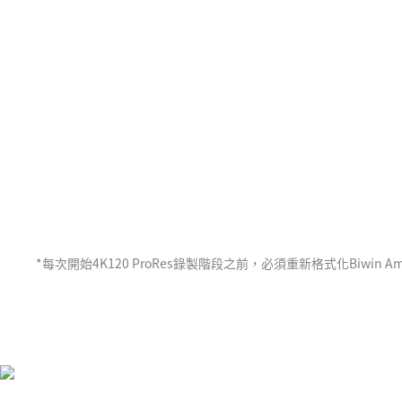
極速連接 創作一氣呵成
Biwin Amber PR2000配備Type-C介面，支援在iPhone
錄最高 4K 120fps ProRes影片*。快速穩定
作效率，盡情釋放創意靈感。
*每次開始4K120 ProRes錄製階段之前，必須重新格式化Biwin A