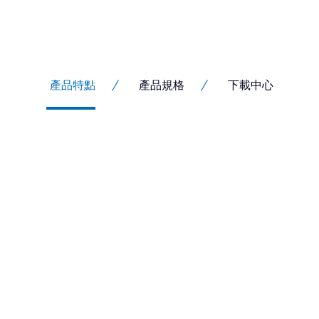
產品特點
產品規格
下載中心
Biwin Amber
戶外儲存，無懼挑戰。Biwin 
達2000 MB/s，寫入速度高達180
速傳輸，隨時隨地享受高效儲