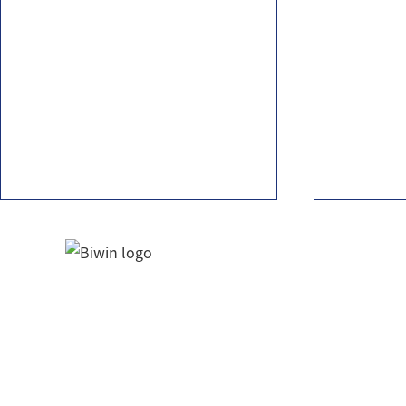
Biwin PD450 行動固態硬碟
Biwin 
產品系列
所有產品
Black Opal: Gaming
固態硬碟