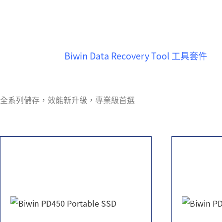
攜式固態硬碟（PSSD）等，並提供深度掃描與穩
下載連結：
Biwin Data Recovery Tool 工具套件
相關產品
全系列儲存，效能新升級，專業級首選