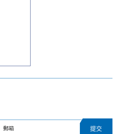
行動固態硬碟
訂閱Biwin最新資訊，隨時掌握最新動態
提交