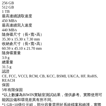
256 GB
512 GB
1 TB
最高連續讀取速度
450 MB/s
最高連續寫入速度
440 MB/s
隨身碟尺寸（長×寬×高）
35.30 x 15.30 x 7.30 mm
收納倉尺寸（長×寬×高）
60.59 x 45.10 x 21.70 mm
隨身碟重量
3.9 g
總重量
31.5 g
認證
CE, FCC, VCCI, RCM, CB, KCC, BSMI, UKCA, HF, RoHS,
REACH
保固
5年有限保固
*以上數據為BIWIN實驗室測試結果，僅供參考。實際使用可
能因設備和環境差異有所不同。
*1 GB=10億位元組，部分容量需用於系統檔案和維護，實際