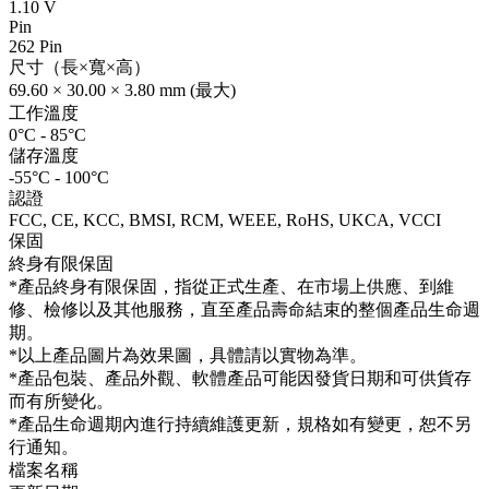
1.10 V
Pin
262 Pin
尺寸（長×寬×高）
69.60 × 30.00 × 3.80 mm (最大)
工作溫度
0°C - 85°C
儲存溫度
-55°C - 100°C
認證
FCC, CE, KCC, BMSI, RCM, WEEE, RoHS, UKCA, VCCI
保固
終身有限保固
*產品終身有限保固，指從正式生產、在市場上供應、到維
修、檢修以及其他服務，直至產品壽命結束的整個產品生命週
期。
*以上產品圖片為效果圖，具體請以實物為準。
*產品包裝、產品外觀、軟體產品可能因發貨日期和可供貨存
而有所變化。
*產品生命週期內進行持續維護更新，規格如有變更，恕不另
行通知。
檔案名稱