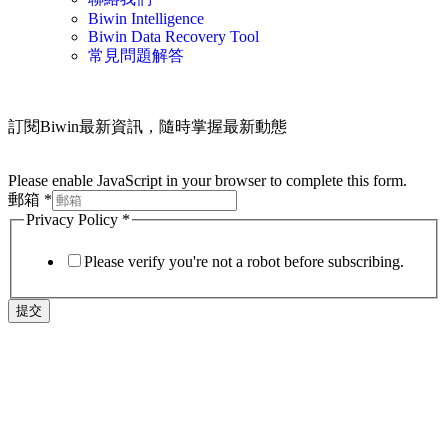
Biwin Intelligence
Biwin Data Recovery Tool
常見問題解答
訂閱Biwin最新資訊，隨時掌握最新動態
Please enable JavaScript in your browser to complete this form.
郵箱
*
Privacy Policy
*
Please verify you're not a robot before subscribing.
提交