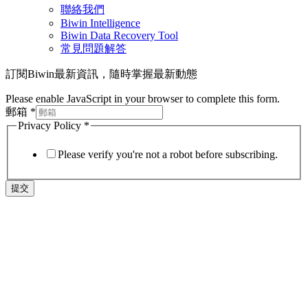
聯絡我們
Biwin Intelligence
Biwin Data Recovery Tool
常見問題解答
訂閱Biwin最新資訊，隨時掌握最新動態
Please enable JavaScript in your browser to complete this form.
郵箱
*
Privacy Policy
*
Please verify you're not a robot before subscribing.
提交