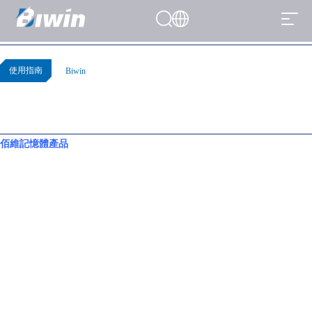
關於佰維記憶體產品運行頻率/速度的聲明
首頁
>
News
>
使用指南
使用指南
By
Biwin
發布 February 26, 2026
(0)
佰維記憶體產品
所標註的最高運行頻率/速度，係於特定條件下可達到的
超頻性能指標，並非產品於出廠或開箱後即自動運行之預設頻率,特此完
整提示如下:
1、XMP/E.X.P.O功能必須啟用：本產品為超頻型記憶體，標稱最高頻率/
速度需在主機板BIOS中手動開啟XMP（Intel平台）或E.X.P.O（AMD平
台）方可實現。未啟用該功能時，記憶體將以JEDEC標準預設頻率運行，
無法達到標示之最高性能。
2、實際性能受系統條件影響：產品標示之最高頻率／速度是否可實現，