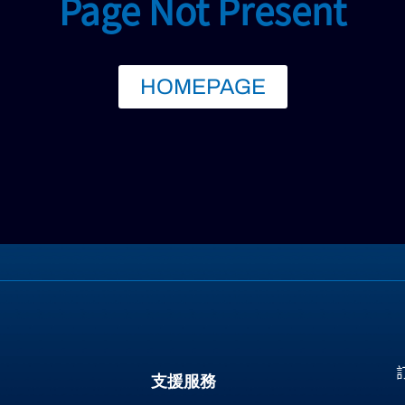
Page Not Present
HOMEPAGE
支援服務